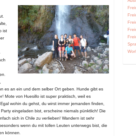
Ausl
Frei
t
Frei
t.
Frei
lte,
Frei
 ist
Frei
ser
Spra
m
Work
s
sch
en.
,
n es an ein und dem selber Ort geben. Hunde gibt es
 Mote von Huesillo ist super praktisch, weil es
. Egal wohin du gehst, du wirst immer jemanden finden,
Party eingeladen bist, erscheine niemals pünktlich! Die
fach sich in Chile zu verlieben! Wandern ist sehr
esonders wenn du mit tollen Leuten unterwegs bist, die
ben können.