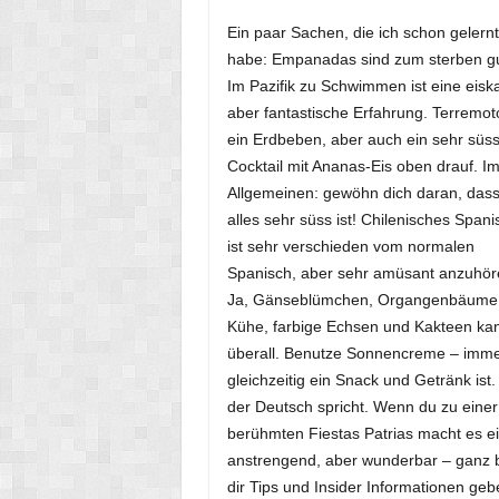
Ein paar Sachen, die ich schon gelern
habe: Empanadas sind zum sterben gu
Im Pazifik zu Schwimmen ist eine eiska
aber fantastische Erfahrung. Terremoto
ein Erdbeben, aber auch ein sehr süs
Cocktail mit Ananas-Eis oben drauf. I
Allgemeinen: gewöhn dich daran, das
alles sehr süss ist! Chilenisches Spani
ist sehr verschieden vom normalen
Spanisch, aber sehr amüsant anzuhör
Ja, Gänseblümchen, Organgenbäume
Kühe, farbige Echsen und Kakteen kan
überall. Benutze Sonnencreme – immer!
gleichzeitig ein Snack und Getränk ist
der Deutsch spricht. Wenn du zu einer 
berühmten Fiestas Patrias macht es ein
anstrengend, aber wunderbar – ganz b
dir Tips und Insider Informationen ge