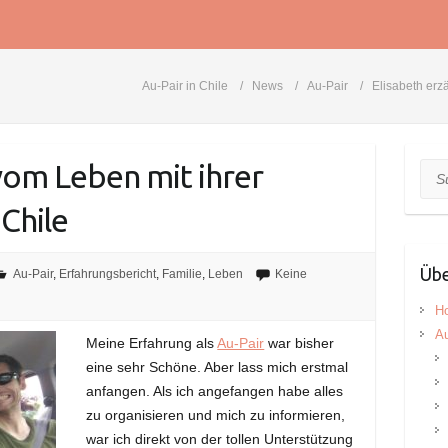
Au-Pair in Chile
News
Au-Pair
Elisabeth erzä
 vom Leben mit ihrer
Suc
 Chile
Übe
Au-Pair
,
Erfahrungsbericht
,
Familie
,
Leben
Keine
H
Au
Meine Erfahrung als
Au-Pair
war bisher
eine sehr Schöne. Aber lass mich erstmal
anfangen. Als ich angefangen habe alles
zu organisieren und mich zu informieren,
war ich direkt von der tollen Unterstützung