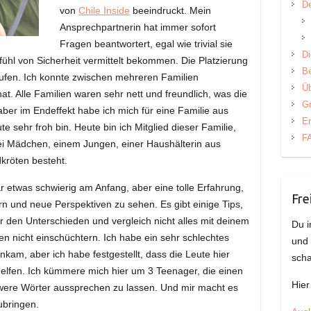
De
von
Chile Inside
beeindruckt. Mein
Ansprechpartnerin hat immer sofort
Fragen beantwortert, egal wie trivial sie
Di
fühl von Sicherheit vermittelt bekommen. Die Platzierung
B
laufen. Ich konnte zwischen mehreren Familien
Üb
at. Alle Familien waren sehr nett und freundlich, was die
Gr
ber im Endeffekt habe ich mich für eine Familie aus
Er
e sehr froh bin. Heute bin ich Mitglied dieser Familie,
F
ei Mädchen, einem Jungen, einer Haushälterin aus
kröten besteht.
 etwas schwierig am Anfang, aber eine tolle Erfahrung,
Fre
ern und neue Perspektiven zu sehen. Es gibt einige Tips,
or den Unterschieden und vergleich nicht alles mit deinem
Du i
n nicht einschüchtern. Ich habe ein sehr schlechtes
und
nkam, aber ich habe festgestellt, dass die Leute hier
scha
helfen. Ich kümmere mich hier um 3 Teenager, die einen
Hier
ere Wörter aussprechen zu lassen. Und mir macht es
ubringen.